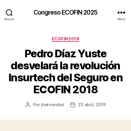
Congreso ECOFIN 2025
Buscar
Menú
Categorías
ECOFIN2018
Pedro Díaz Yuste
desvelará la revolución
Insurtech del Seguro en
ECOFIN 2018
Por
jhernandez
23 abril, 2018
Autor
Fecha
de
de
la
la
entrada
entrada